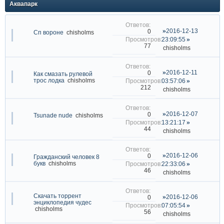
Аквапарк
2016-12-13
0
Cп вороне
chisholms
23:09:55
77
chisholms
2016-12-11
0
Как смазать рулевой
трос лодка
chisholms
03:57:06
212
chisholms
2016-12-07
0
Tsunade nude
chisholms
13:21:17
44
chisholms
2016-12-06
0
Гражданский человек 8
букв
chisholms
22:33:06
46
chisholms
Скачать торрент
2016-12-06
0
энциклопедия чудес
07:05:54
chisholms
56
chisholms