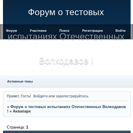
Форум о тестовых
Форум
Участники
Поиск
Регистрация
Войти
испытаниях Отечественных
Волкодавов !
Активные темы
Привет, Гость!
Войдите
или
зарегистрируйтесь
.
»
Форум о тестовых испытаниях Отечественных Волкодавов
!
»
Аквапарк
Страница:
1