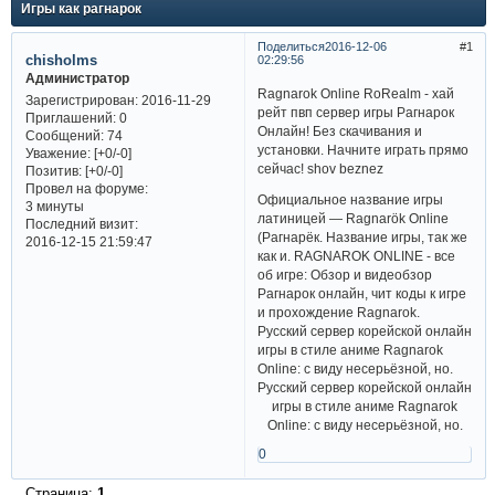
Игры как рагнарок
Поделиться
2016-12-06
1
chisholms
02:29:56
Администратор
Ragnarok Online RoRealm - хай
Зарегистрирован
: 2016-11-29
рейт пвп сервер игры Рагнарок
Приглашений:
0
Онлайн! Без скачивания и
Сообщений:
74
установки. Начните играть прямо
Уважение:
[+0/-0]
сейчас! shov beznez
Позитив:
[+0/-0]
Провел на форуме:
Официальное название игры
3 минуты
латиницей — Ragnarök Online
Последний визит:
(Рагнарёк. Название игры, так же
2016-12-15 21:59:47
как и. RAGNAROK ONLINE - все
об игре: Обзор и видеобзор
Рагнарок онлайн, чит коды к игре
и прохождение Ragnarok.
Русский сервер корейской онлайн
игры в стиле аниме Ragnarok
Online: с виду несерьёзной, но.
Русский сервер корейской онлайн
игры в стиле аниме Ragnarok
Online: с виду несерьёзной, но.
0
Страница:
1