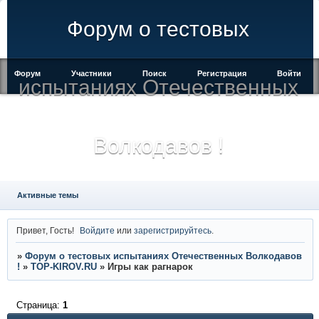
Форум о тестовых
Форум
Участники
Поиск
Регистрация
Войти
испытаниях Отечественных
Волкодавов !
Активные темы
Привет, Гость!
Войдите
или
зарегистрируйтесь
.
»
Форум о тестовых испытаниях Отечественных Волкодавов
!
»
TOP-KIROV.RU
»
Игры как рагнарок
Страница:
1