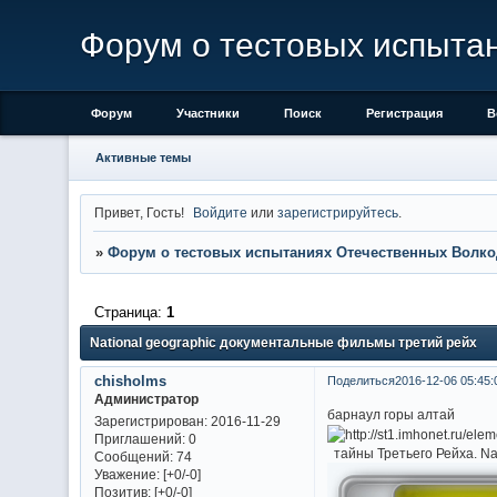
Форум о тестовых испыта
Форум
Участники
Поиск
Регистрация
В
Активные темы
Привет, Гость!
Войдите
или
зарегистрируйтесь
.
»
Форум о тестовых испытаниях Отечественных Волко
Страница:
1
National geographic документальные фильмы третий рейх
chisholms
Поделиться
2016-12-06 05:45:
Администратор
барнаул горы алтай
Зарегистрирован
: 2016-11-29
Приглашений:
0
тайны Третьего Рейха. Na
Сообщений:
74
Уважение:
[+0/-0]
Позитив:
[+0/-0]