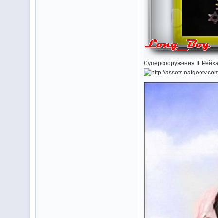
Суперсооружения III Рейх