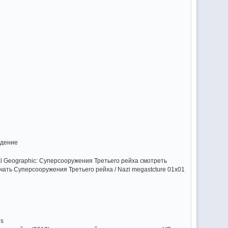
ждение
al Geographic: Суперсооружения Третьего рейха смотреть
чать Суперсооружения Третьего рейха / Nazi megastcture 01х01