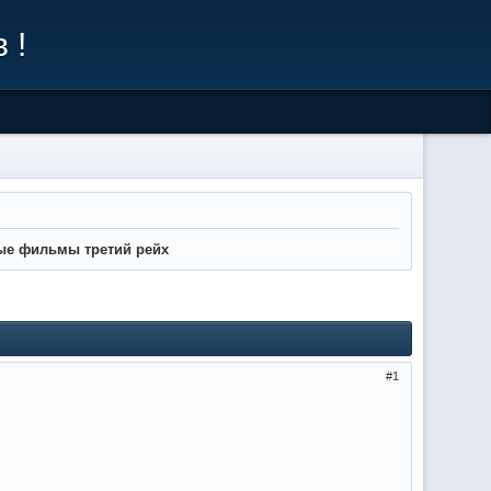
 !
ные фильмы третий рейх
1