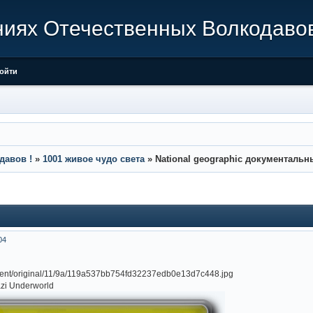
ниях Отечественных Волкодавов
ойти
давов !
»
1001 живое чудо света
»
National geographic документаль
04
zi Underworld