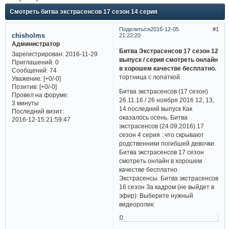
Смотреть битва экстрасенсов 17 сезон 14 серия
Поделиться
2016-12-05
1
chisholms
21:22:20
Администратор
Битва Экстрасенсов 17 сезон 12
Зарегистрирован
: 2016-11-29
выпуск / серия смотреть онлайн
Приглашений:
0
в хорошем качестве бесплатно.
Сообщений:
74
тортница с лопаткой
Уважение:
[+0/-0]
Позитив:
[+0/-0]
Битва экстрасенсов (17 сезон)
Провел на форуме:
26.11.16 / 26 ноября 2016 12, 13,
3 минуты
14 последний выпуск Как
Последний визит:
оказалось осень. Битва
2016-12-15 21:59:47
экстрасенсов (24.09.2016) 17
сезон 4 серия : что скрывают
родственники погибшей девочки.
Битва экстрасенсов 17 сезон
смотреть онлайн в хорошем
качестве бесплатно.
Экстрасенсы. Битва экстрасенсов
16 сезон За кадром (не выйдет в
эфир): Выберите нужный
видеоролик:
0