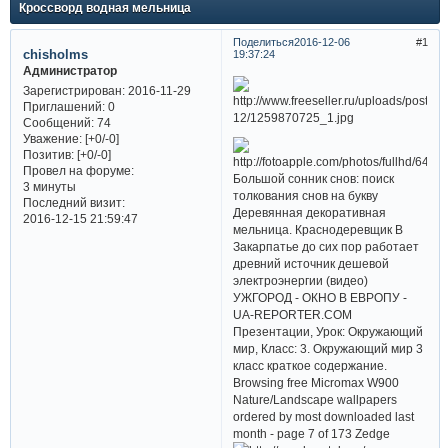
Кроссворд водная мельница
Поделиться
2016-12-06
1
chisholms
19:37:24
Администратор
Зарегистрирован
: 2016-11-29
Приглашений:
0
Сообщений:
74
Уважение:
[+0/-0]
Позитив:
[+0/-0]
Провел на форуме:
Большой сонник снов: поиск
3 минуты
толкования снов на букву
Последний визит:
Деревянная декоративная
2016-12-15 21:59:47
мельница. Краснодеревщик В
Закарпатье до сих пор работает
древний источник дешевой
электроэнергии (видео)
УЖГОРОД - ОКНО В ЕВРОПУ -
UA-REPORTER.COM
Презентации, Урок: Окружающий
мир, Класс: 3. Окружающий мир 3
класс краткое содержание.
Browsing free Micromax W900
Nature/Landscape wallpapers
ordered by most downloaded last
month - page 7 of 173 Zedge