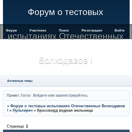
Форум о тестовых
Форум
Участники
Поиск
Регистрация
Войти
испытаниях Отечественных
Волкодавов !
Активные темы
Привет, Гость!
Войдите
или
зарегистрируйтесь
.
»
Форум о тестовых испытаниях Отечественных Волкодавов
!
»
Нультиреч
»
Кроссворд водная мельница
Страница:
1