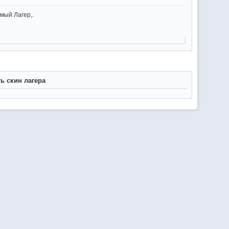
емый Лагер,.
ь скин лагера