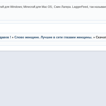
craft для Windows; Minecraft для Mac OS;. Скин Лагера. LaggerFeed, так называ
давов !
»
Слово женщине. Лучшее в сети глазами женщины.
»
Скачат