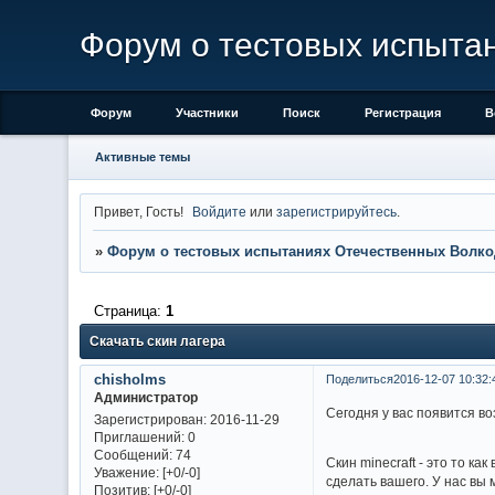
Форум о тестовых испыта
Форум
Участники
Поиск
Регистрация
В
Активные темы
Привет, Гость!
Войдите
или
зарегистрируйтесь
.
»
Форум о тестовых испытаниях Отечественных Волко
Страница:
1
Скачать скин лагера
chisholms
Поделиться
2016-12-07 10:32:
Администратор
Сегодня у вас появится во
Зарегистрирован
: 2016-11-29
Приглашений:
0
Сообщений:
74
Скин minecraft - это то к
Уважение:
[+0/-0]
сделать вашего. У нас вы м
Позитив:
[+0/-0]